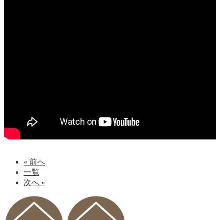
« 前へ
一覧
次へ »