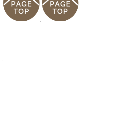
診療案内
ホーム
病院の
紹介
初めてご利
診療時
用される方
間
診療可
現在ご利用
現在の
能な動物
されている方
予約状況
初めて
夜間救急受
お知ら
の方へ
付
せ
施設の
セカンドオ
動画紹
紹介