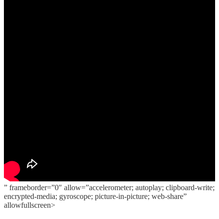
” frameborder=”0″ allow=”accelerometer; autoplay; clipboard-write;
encrypted-media; gyroscope; picture-in-picture; web-share”
allowfullscreen>