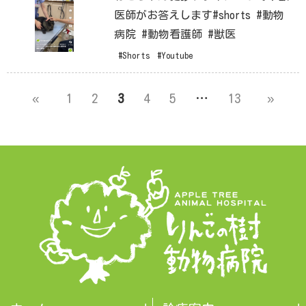
医師がお答えします#shorts #動物
病院 #動物看護師 #獣医
#Shorts
#Youtube
«
1
2
3
4
5
…
13
»